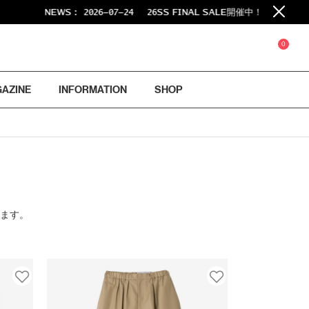
NEWS :
2026-07-24
26SS FINAL SALE開催中！
0
GAZINE
INFORMATION
SHOP
ります。