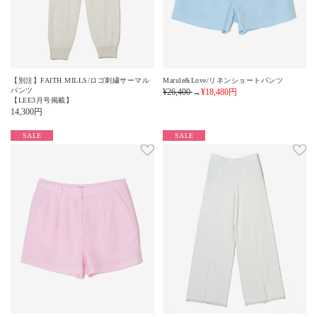
【別注】FAITH MILLS/ロゴ刺繍サーマル
Marule&Love/リネンショートパンツ
パンツ
¥26,400
→
¥18,480
円
【LEE3月号掲載】
14,300
円
SALE
SALE