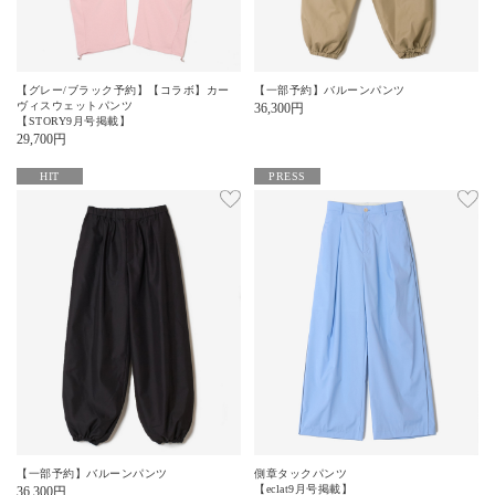
【グレー/ブラック予約】【コラボ】カー
【一部予約】バルーンパンツ
ヴィスウェットパンツ
36,300
円
【STORY9月号掲載】
29,700
円
HIT
PRESS
【一部予約】バルーンパンツ
側章タックパンツ
【eclat9月号掲載】
36,300
円