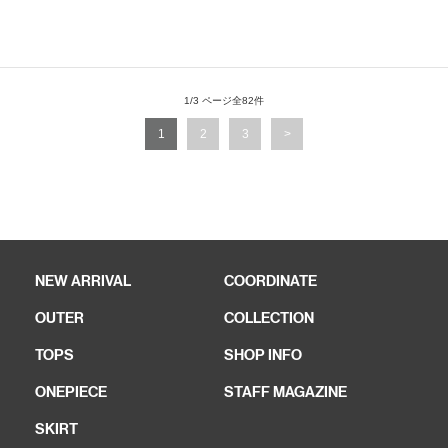
1/3 ページ全82件
1
2
3
>
NEW ARRIVAL
COORDINATE
OUTER
COLLECTION
TOPS
SHOP INFO
ONEPIECE
STAFF MAGAZINE
SKIRT