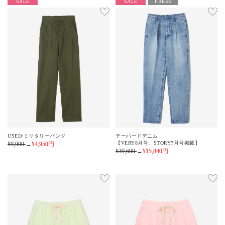
SALE
SALE
PRESS
USED/ミリタリーパンツ
テーパードデニム
【VERY8月号、STORY7月号掲載】
¥9,900
→
¥4,950
円
¥39,600
→
¥15,840
円