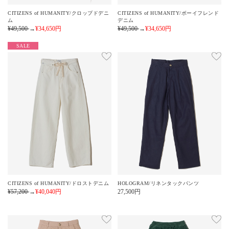
CITIZENS of HUMANITY/クロップドデニ
CITIZENS of HUMANITY/ボーイフレンド
ム
デニム
¥49,500
→
¥34,650
円
¥49,500
→
¥34,650
円
SALE
CITIZENS of HUMANITY/ドロストデニム
HOLOGRAM/リネンタックパンツ
¥57,200
→
¥40,040
円
27,500
円