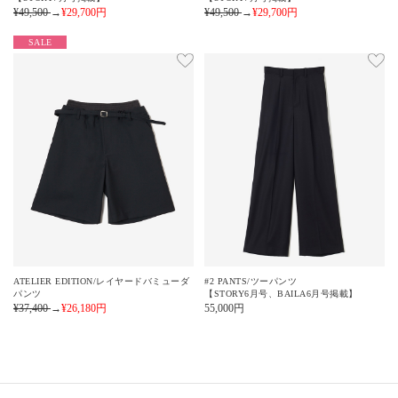
¥49,500
→
¥29,700
円
¥49,500
→
¥29,700
円
SALE
ATELIER EDITION/レイヤードバミューダ
#2 PANTS/ツーパンツ
パンツ
【STORY6月号、BAILA6月号掲載】
¥37,400
→
¥26,180
円
55,000
円