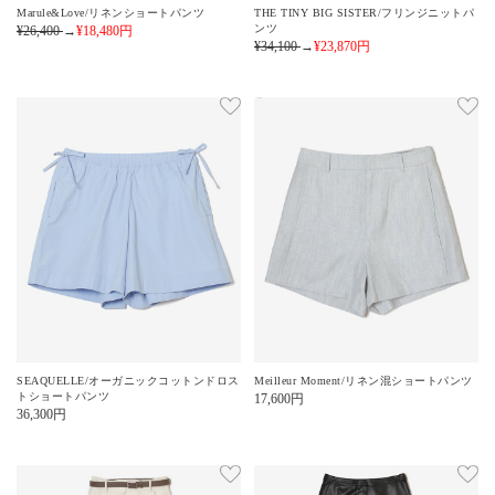
Marule&Love/リネンショートパンツ
THE TINY BIG SISTER/フリンジニットパ
ンツ
¥26,400
→
¥18,480
円
¥34,100
→
¥23,870
円
SEAQUELLE/オーガニックコットンドロス
Meilleur Moment/リネン混ショートパンツ
トショートパンツ
17,600
円
36,300
円