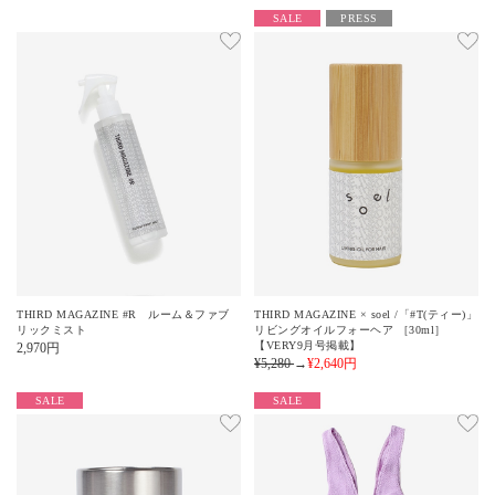
SALE
PRESS
THIRD MAGAZINE #R ルーム＆ファブ
THIRD MAGAZINE × soel /「#T(ティー)」
リックミスト
リビングオイルフォーヘア ［30ml］
【VERY9月号掲載】
2,970
円
¥5,280
→
¥2,640
円
SALE
SALE