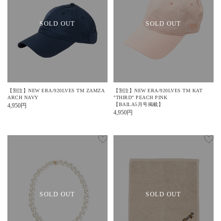
SOLD OUT
SOLD OUT
【別注】NEW ERA/920LVES TM ZAMZA
【別注】NEW ERA/920LVES TM KAT
ARCH NAVY
"THIRD" PEACH PINK
【BAILA5月号掲載】
4,950
円
4,950
円
SOLD OUT
SOLD OUT