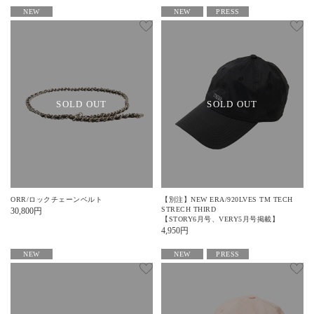
NEW
NEW
PRESS
SOLD OUT
SOLD OUT
ORR/ロックチェーンベルト
【別注】NEW ERA/920LVES TM TECH
STRECH THIRD
30,800
円
【STORY6月号、VERY5月号掲載】
4,950
円
NEW
NEW
PRESS