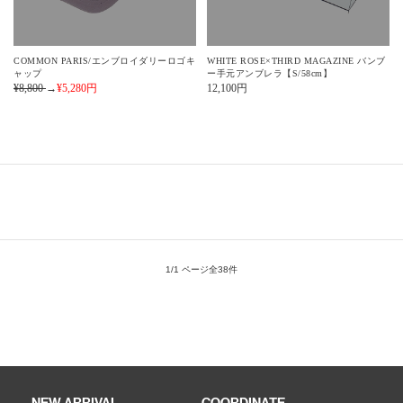
COMMON PARIS/エンブロイダリーロゴキ
WHITE ROSE×THIRD MAGAZINE バンブ
ャップ
ー手元アンブレラ【S/58cm】
¥8,800
→
¥5,280
円
12,100
円
1/1 ページ全38件