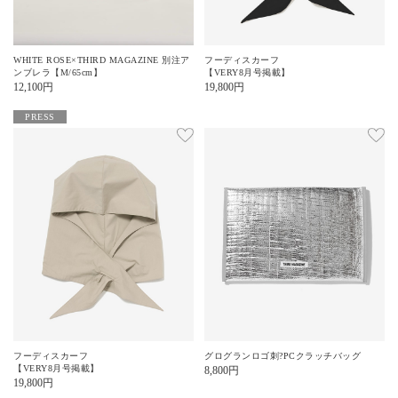
WHITE ROSE×THIRD MAGAZINE 別注ア
フーディスカーフ
ンブレラ【M/65cm】
【VERY8月号掲載】
12,100
円
19,800
円
PRESS
フーディスカーフ
グログランロゴ刺?PCクラッチバッグ
【VERY8月号掲載】
8,800
円
19,800
円