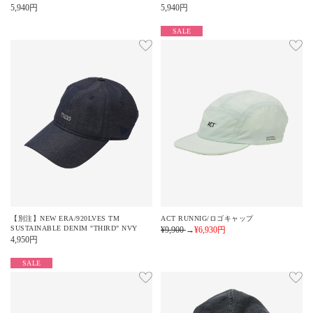
5,940
円
5,940
円
SALE
【別注】NEW ERA/920LVES TM
ACT RUNNIG/ロゴキャップ
SUSTAINABLE DENIM "THIRD" NVY
¥9,900
→
¥6,930
円
4,950
円
SALE