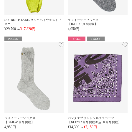
SORBET ISLAND/タンクハイウエストビ
ラメイージーソックス
キニ
【BAILA1月号掲載】
¥29,700
→
¥17,820
円
4,950
円
PRESS
SALE
PRESS
ラメイージーソックス
バンダナプリントシルクスカーフ
【BAILA1月号掲載】
【GLOW 1月号掲載/Oggi８月号掲載】
4,950
円
¥14,300
→
¥7,150
円