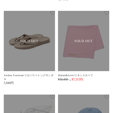
SOLD OUT
SOLD OUT
Archies Footwear/リカバリートングサンダ
Marule&Love/リネンスカーフ
ル
¥10,450
→
¥7,315
円
5,940
円