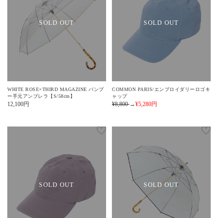
SOLD OUT
SOLD OUT
WHITE ROSE×THIRD MAGAZINE バンブ
COMMON PARIS/エンブロイダリーロゴキ
ー手元アンブレラ【S/58cm】
ャップ
12,100
円
¥8,800
→
¥5,280
円
SOLD OUT
SOLD OUT