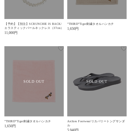
【予約】【別注】SCRUNCHIE IS BACK/
”THIRD”Tiger刺繍タオルハンカチ
エラスティックパールネックレス（37cm）
1,650
円
11,000
円
SOLD OUT
SOLD OUT
”THIRD”Tiger刺繍タオルハンカチ
Archies Footwear/リカバリートングサンダ
ル
1,650
円
5,940
円