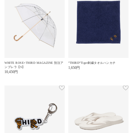
WHITE ROSE×THIRD MAGAZINE 別注ア
”THIRD”Tiger刺繍タオルハンカチ
ンブレラ【S】
1,650
円
10,450
円