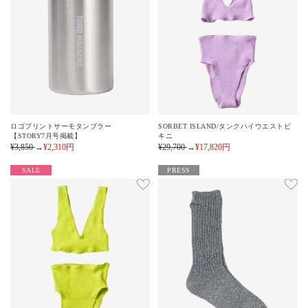
ロゴプリントサーモタンブラー
SORBET ISLAND/タンクハイウエストビ
【STORY7月号掲載】
キニ
¥3,850
→
¥2,310
円
¥29,700
→
¥17,820
円
SALE
PRESS