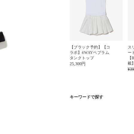
【ブラック予約】【コ
ス
ラボ】4WAYペプラム
ー
タンクトップ
【B
載
25,300
円
¥3
キーワードで探す