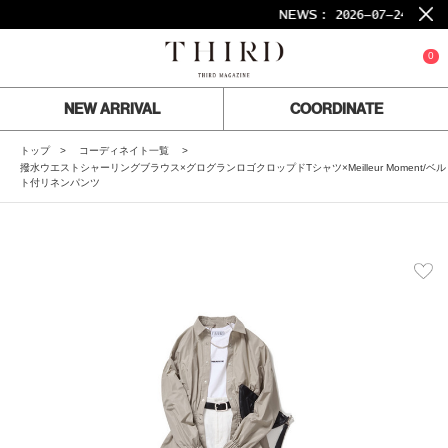
NEWS :
2026-07-24
26S
0
NEW ARRIVAL
COORDINATE
トップ
コーディネイト一覧
撥水ウエストシャーリングブラウス×グログランロゴクロップドTシャツ×Meilleur Moment/ベル
ト付リネンパンツ