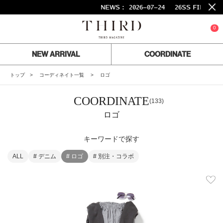
NEWS :
2026-07-24
26SS FINAL SA
0
NEW ARRIVAL
COORDINATE
トップ
コーディネイト一覧
ロゴ
COORDINATE
(133)
ロゴ
キーワードで探す
ALL
# デニム
# ロゴ
# 別注・コラボ