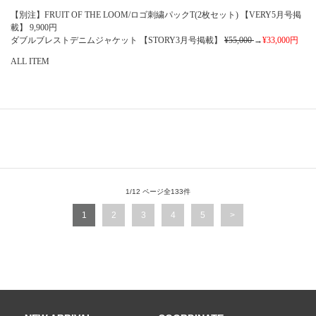
【別注】FRUIT OF THE LOOM/ロゴ刺繍パックT(2枚セット) 【VERY5月号掲
載】
9,900
円
ダブルブレストデニムジャケット 【STORY3月号掲載】
¥55,000
→
¥33,000
円
ALL ITEM
1/12 ページ全133件
1
2
3
4
5
>