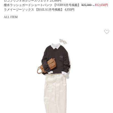
ロゴプリントボクシースウェット
25,300
円
撥水ラッシュガードショートパンツ 【VERY8月号掲載】
¥25,300
→
¥12,650
円
ラメイージーソックス 【BAILA1月号掲載】
4,950
円
ALL ITEM