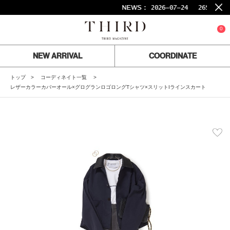
NEWS :
2026-07-24
26SS FI
0
NEW ARRIVAL
COORDINATE
トップ
コーディネイト一覧
レザーカラーカバーオール×グログランロゴロングTシャツ×スリットIラインスカート