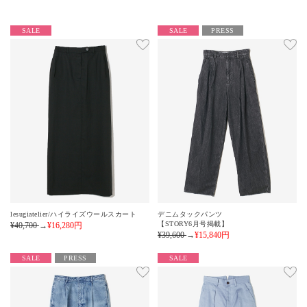
SALE
SALE
PRESS
lesugiatelier/ハイライズウールスカート
デニムタックパンツ
【STORY6月号掲載】
¥40,700
→
¥16,280
円
¥39,600
→
¥15,840
円
SALE
PRESS
SALE