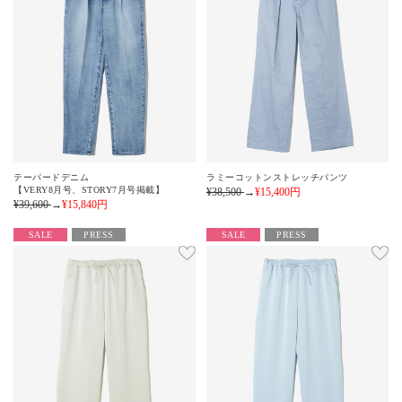
テーパードデニム
ラミーコットンストレッチパンツ
【VERY8月号、STORY7月号掲載】
¥38,500
→
¥15,400
円
¥39,600
→
¥15,840
円
SALE
PRESS
SALE
PRESS