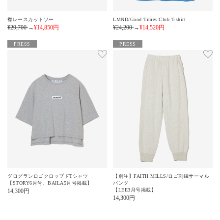
襟レースカットソー
LMND/Good Times Club T-shirt
¥29,700
→
¥14,850
円
¥24,200
→
¥14,520
円
PRESS
PRESS
グログランロゴクロップドTシャツ
【別注】FAITH MILLS/ロゴ刺繍サーマル
【STORY6月号、BAILA5月号掲載】
パンツ
【LEE3月号掲載】
14,300
円
14,300
円