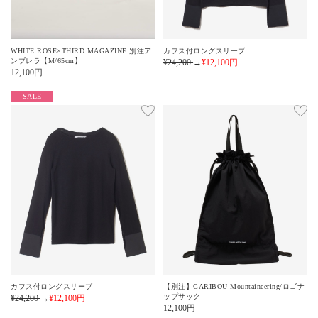
WHITE ROSE×THIRD MAGAZINE 別注ア
カフス付ロングスリーブ
ンブレラ【M/65cm】
¥24,200
→
¥12,100
円
12,100
円
SALE
カフス付ロングスリーブ
【別注】CARIBOU Mountaineering/ロゴナ
ップサック
¥24,200
→
¥12,100
円
12,100
円