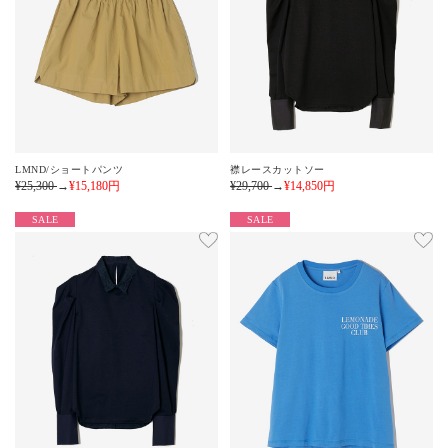
LMND/ショートパンツ
襟レースカットソー
¥25,300
→
¥15,180
円
¥29,700
→
¥14,850
円
SALE
SALE