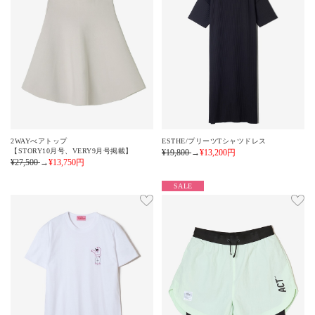
2WAYべアトップ
ESTHE/プリーツTシャツドレス
【STORY10月号、VERY9月号掲載】
¥19,800
→
¥13,200
円
¥27,500
→
¥13,750
円
SALE