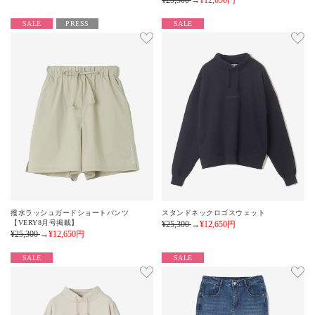
¥25,300
→
¥12,650
円
SALE
PRESS
SALE
撥水ラッシュガードショートパンツ
スタンドネックロゴスウェット
【VERY8月号掲載】
¥25,300
→
¥12,650
円
¥25,300
→
¥12,650
円
SALE
SALE