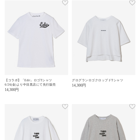
【コラボ】「Edit」ロゴTシャツ
グログランロゴクロップドTシャツ
6/26(金)より中目黒店にて先行販売
14,300
円
14,300
円