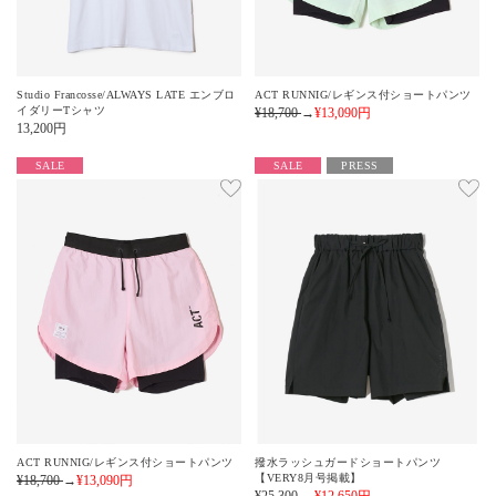
Studio Francosse/ALWAYS LATE エンブロ
ACT RUNNIG/レギンス付ショートパンツ
イダリーTシャツ
¥18,700
→
¥13,090
円
13,200
円
SALE
SALE
PRESS
ACT RUNNIG/レギンス付ショートパンツ
撥水ラッシュガードショートパンツ
【VERY8月号掲載】
¥18,700
→
¥13,090
円