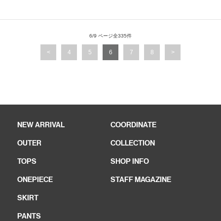
6/9 ページ全335件
<
4
5
6
7
8
>
NEW ARRIVAL
COORDINATE
OUTER
COLLECTION
TOPS
SHOP INFO
ONEPIECE
STAFF MAGAZINE
SKIRT
PANTS