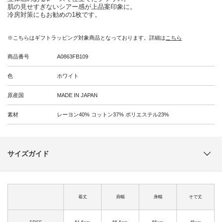
肌の見せすぎないシアー感が上品案印象に。
冷房対策にもお勧めの1枚です。
※こちらはギフトラッピング対象商品となっております。詳細は
こちら
商品番号
A0863FB109
色
ホワイト
原産国
MADE IN JAPAN
素材
レーヨン40% コットン37% ポリエステル23%
サイズガイド
着丈
肩幅
身幅
そで丈