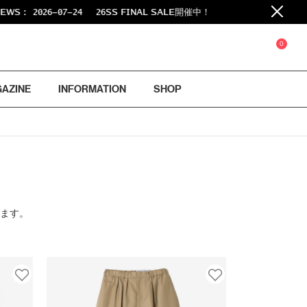
:
2026-07-24
26SS FINAL SALE開催中！
0
GAZINE
INFORMATION
SHOP
ります。