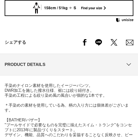
158cm / 51kg
S
Find your size
シェアする
PRODUCT DETAILS
手染めナイロン素材を使用したイージーパンツ。
DWR加工を施した撥水仕様、裾には絞り紐付き。
手染め工程による絞り染め風の風合いが個的な1本です。
＊手染めの素材を使用している為、柄の入り方には個体差がございま
す。
【BATHER/バザー】
"プールサイドで必要なものを完璧に揃えたスイム・トランク"をコンセ
プトに2013年に製品づくりをスタート。
デザイン、機能、品質へのこだわりを妥協することなく反映させ、ビー