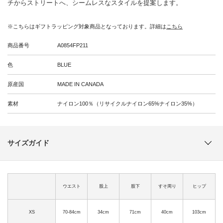
チからストリートへ、シームレスなスタイルを提案します。
※こちらはギフトラッピング対象商品となっております。詳細は
こちら
商品番号
A0854FP211
色
BLUE
原産国
MADE IN CANADA
素材
ナイロン100％（リサイクルナイロン65%ナイロン35%）
サイズガイド
ウエスト
股上
股下
すそ周り
ヒップ
XS
70-84cm
34cm
71cm
40cm
103cm