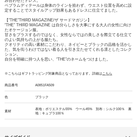
み合わせたドレス。
ペプラムディテールは身体のラインを拾わず、ウエスト位置を高めに設
定することでスタイルアップ効果もあるドレスに仕立てました。
【“THE”THIRD MAGAZINE/ザ サードマガジン】
“THE” THIRD MAGAZINE は自分らしさを大事にする大人の女性に向け
たオケージョン服。
甘さをプラスするのではなく、女性ならではの美しさを際立てる仕立て
のよい気持ちの上がる服たち。
クオリティの高い素材にこだわり、ネイビーとブラックの品格を活かし
た、気を衒うわけではない着る人を引き立たせてくれる凛としたコレク
ション。
自分を明確に持つ人を思い、“THE”のネームをつけました。
※こちらはギフトラッピング対象商品となっております。詳細は
こちら
商品番号
A0851FA509
色
ブラック
表地：ポリエステル55% ウール45% 別布：シルク100％ 裏
素材
地：キュプラ100％