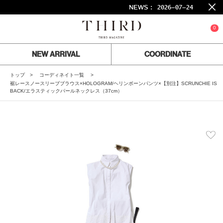
NEWS :
2026-07-24
26SS 
0
NEW ARRIVAL
COORDINATE
トップ
コーディネイト一覧
裾レースノースリーブブラウス×HOLOGRAM/ヘリンボーンパンツ×【別注】SCRUNCHIE IS
BACK/エラスティックパールネックレス（37cm）