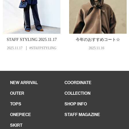
STAFF STYLING 2025.11.17
今年のおすすめコート☆
2025.11.17
#STAFFSTYLING
2025.11.16
NEW ARRIVAL
COORDINATE
OUTER
COLLECTION
TOPS
SHOP INFO
ONEPIECE
STAFF MAGAZINE
SKIRT