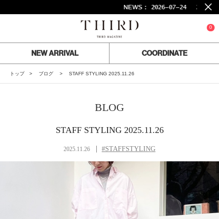
NEWS :
2026-07-24
26SS FI
0
NEW ARRIVAL
COORDINATE
トップ
ブログ
STAFF STYLING 2025.11.26
BLOG
STAFF STYLING 2025.11.26
#STAFFSTYLING
2025.11.26