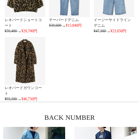
レオパードショートコ
テーパードデニム
イージーサイドライン
ート
¥39,600
→
¥15,840
円
デニム
¥59,400
→
¥29,700
円
¥47,300
→
¥23,650
円
レオパードガウンコー
ト
¥93,500
→
¥46,750
円
BACK NUMBER