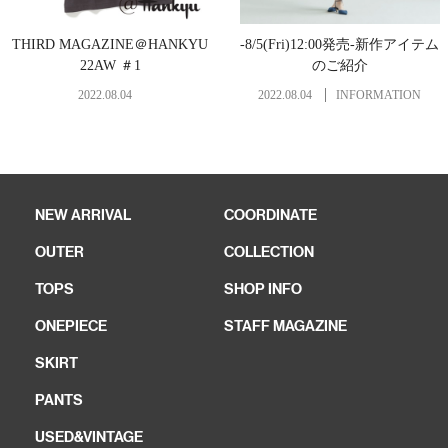
THIRD MAGAZINE＠HANKYU
-8/5(Fri)12:00発売-新作アイテム
22AW ＃1
のご紹介
2022.08.04
2022.08.04
INFORMATION
NEW ARRIVAL
COORDINATE
OUTER
COLLECTION
TOPS
SHOP INFO
ONEPIECE
STAFF MAGAZINE
SKIRT
PANTS
USED&VINTAGE