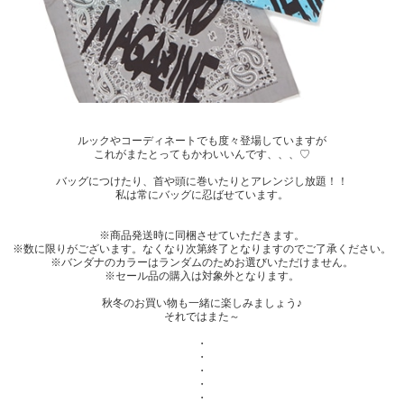
ルックやコーディネートでも度々登場していますが
これがまたとってもかわいいんです、、、♡
バッグにつけたり、首や頭に巻いたりとアレンジし放題！！
私は常にバッグに忍ばせています。
※商品発送時に同梱させていただきます。
※数に限りがございます。なくなり次第終了となりますのでご了承ください。
※バンダナのカラーはランダムのためお選びいただけません。
※セール品の購入は対象外となります。
秋冬のお買い物も一緒に楽しみましょう♪
それではまた～
・
・
・
・
・