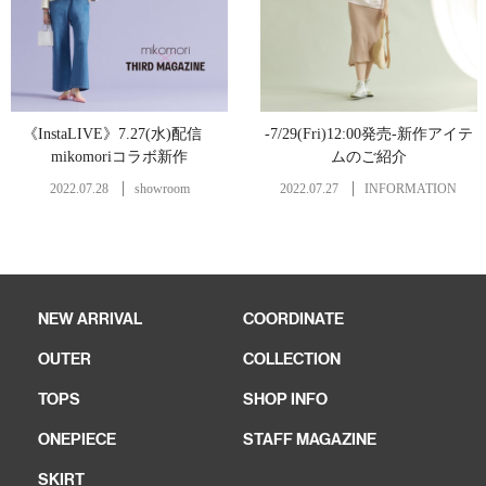
《InstaLIVE》7.27(水)配信
-7/29(Fri)12:00発売-新作アイテ
mikomoriコラボ新作
ムのご紹介
2022.07.28
showroom
2022.07.27
INFORMATION
NEW ARRIVAL
COORDINATE
OUTER
COLLECTION
TOPS
SHOP INFO
ONEPIECE
STAFF MAGAZINE
SKIRT