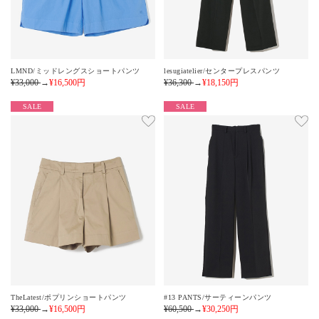
LMND/ミッドレングスショートパンツ
lesugiatelier/センタープレスパンツ
¥33,000
→
¥16,500
円
¥36,300
→
¥18,150
円
SALE
SALE
TheLatest/ポプリンショートパンツ
#13 PANTS/サーティーンパンツ
¥33,000
→
¥16,500
円
¥60,500
→
¥30,250
円