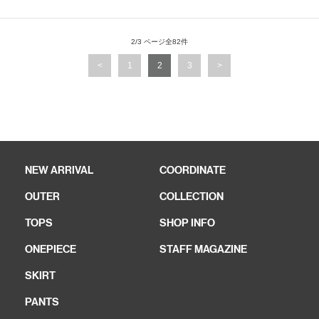
2/3 ページ全82件
<
1
2
3
>
NEW ARRIVAL
COORDINATE
OUTER
COLLECTION
TOPS
SHOP INFO
ONEPIECE
STAFF MAGAZINE
SKIRT
PANTS