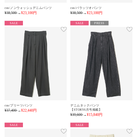
cus/ノンウォッシュデニムパンツ
cus/パラッツオパンツ
¥38,500
→
¥23,100
円
¥38,500
→
¥23,100
円
SALE
SALE
PRESS
cus/プリーツパンツ
デニムタックパンツ
【STORY6月号掲載】
¥37,400
→
¥22,440
円
¥39,600
→
¥15,840
円
SALE
SALE