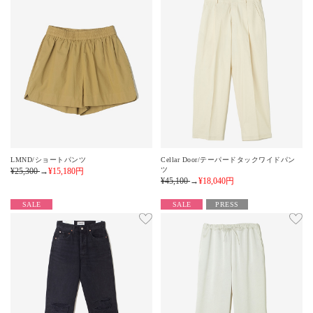
LMND/ショートパンツ
Cellar Door/テーパードタックワイドパン
ツ
¥25,300
→
¥15,180
円
¥45,100
→
¥18,040
円
SALE
SALE
PRESS