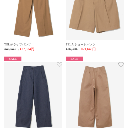
TELA/ラップパンツ
TELA/ショートパンツ
¥45,540
→
¥27,324
円
¥36,080
→
¥21,648
円
SALE
SALE