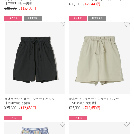
【GISELe8月号掲載】
¥56,100
→
¥22,440
円
¥38,500
→
¥15,400
円
SALE
PRESS
SALE
PRESS
撥水ラッシュガードショートパンツ
撥水ラッシュガードショートパンツ
【VERY8月号掲載】
【VERY8月号掲載】
¥25,300
→
¥12,650
円
¥25,300
→
¥12,650
円
SALE
SALE