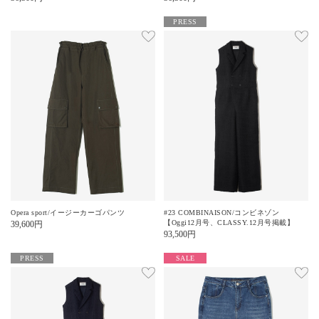
PRESS
Opera sport/イージーカーゴパンツ
#23 COMBINAISON/コンビネゾン
【Oggi12月号、CLASSY.12月号掲載】
39,600
円
93,500
円
PRESS
SALE