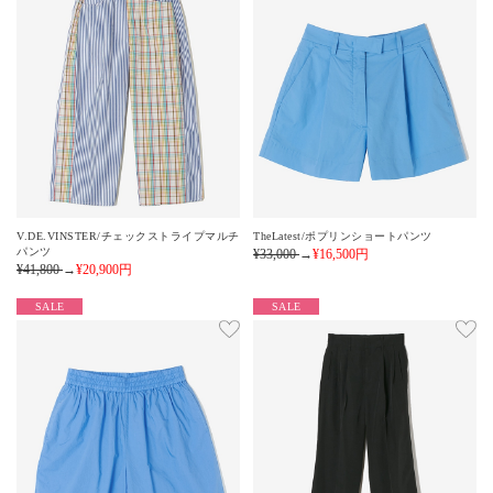
V.DE.VINSTER/チェックストライプマルチ
TheLatest/ポプリンショートパンツ
パンツ
¥33,000
→
¥16,500
円
¥41,800
→
¥20,900
円
SALE
SALE