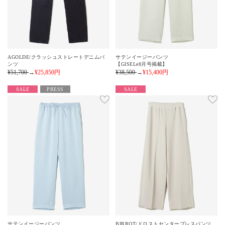
AGOLDE/クラッシュストレートデニムパ
サテンイージーパンツ
ンツ
【GISELe8月号掲載】
¥51,700
→
¥25,850
円
¥38,500
→
¥15,400
円
SALE
PRESS
SALE
サテンイージーパンツ
BIRROT/ドロストセンタープレスパンツ