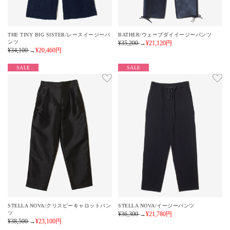
THE TINY BIG SISTER/レースイージーパ
BATHER/ウェーブダイイージーパンツ
ンツ
¥35,200
→
¥21,120
円
¥34,100
→
¥20,460
円
SALE
SALE
STELLA NOVA/クリスピーキャロットパン
STELLA NOVA/イージーパンツ
ツ
¥36,300
→
¥21,780
円
¥38,500
→
¥23,100
円