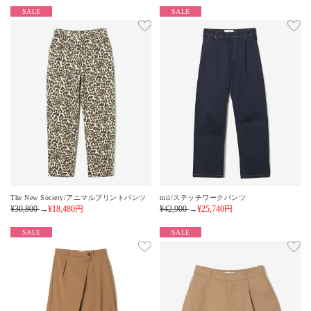
SALE
SALE
The New Society/アニマルプリントパンツ
mii/ステッチワークパンツ
¥30,800
→
¥18,480
円
¥42,900
→
¥25,740
円
SALE
SALE