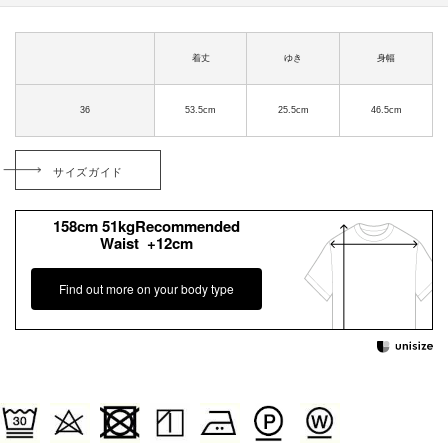
着丈
ゆき
身幅
36
53.5cm
25.5cm
46.5cm
サイズガイド
158cm 51kgRecommended
Waist +12cm
Find out more on your body type