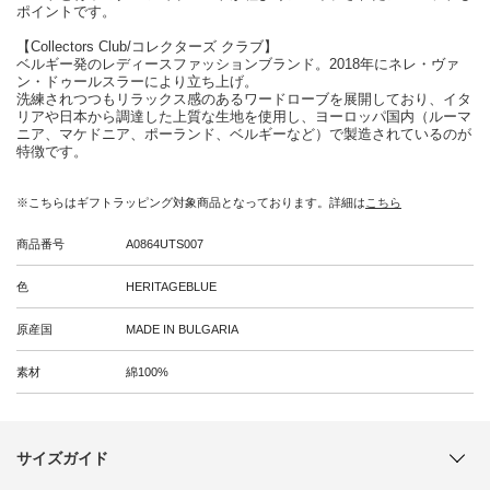
ポイントです。
【Collectors Club/コレクターズ クラブ】
ベルギー発のレディースファッションブランド。2018年にネレ・ヴァ
ン・ドゥールスラーにより立ち上げ。
洗練されつつもリラックス感のあるワードローブを展開しており、イタ
リアや日本から調達した上質な生地を使用し、ヨーロッパ国内（ルーマ
ニア、マケドニア、ポーランド、ベルギーなど）で製造されているのが
特徴です。
※こちらはギフトラッピング対象商品となっております。詳細は
こちら
商品番号
A0864UTS007
色
HERITAGEBLUE
原産国
MADE IN BULGARIA
素材
綿100%
サイズガイド