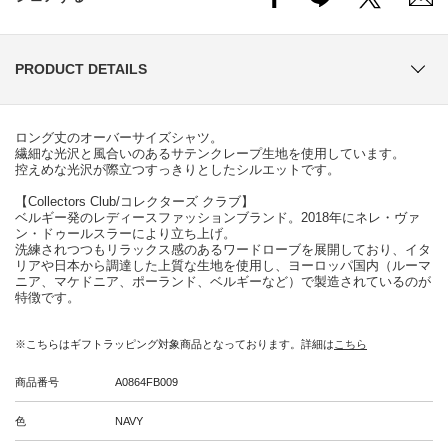
PRODUCT DETAILS
ロング丈のオーバーサイズシャツ。
繊細な光沢と風合いのあるサテンクレープ生地を使用しています。
控えめな光沢が際立つすっきりとしたシルエットです。
【Collectors Club/コレクターズ クラブ】
ベルギー発のレディースファッションブランド。2018年にネレ・ヴァ
ン・ドゥールスラーにより立ち上げ。
洗練されつつもリラックス感のあるワードローブを展開しており、イタ
リアや日本から調達した上質な生地を使用し、ヨーロッパ国内（ルーマ
ニア、マケドニア、ポーランド、ベルギーなど）で製造されているのが
特徴です。
※こちらはギフトラッピング対象商品となっております。詳細は
こちら
商品番号
A0864FB009
色
NAVY