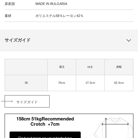
原産国
MADE IN BULGARIA
素材
ポリエステル58％レーヨン42％
サイズガイド
着丈
ゆき
身幅
36
70cm
27.5cm
62.5cm
サイズガイド
158cm 51kgRecommended
Crotch +7cm
Find out more on your body type