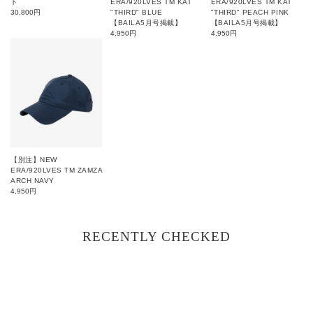
ト
ERA/920LVES TM KAT
ERA/920LVES TM KAT
30,800
円
"THIRD" BLUE
"THIRD" PEACH PINK
【BAILA5月号掲載】
【BAILA5月号掲載】
4,950
円
4,950
円
【別注】NEW
ERA/920LVES TM ZAMZA
ARCH NAVY
4,950
円
RECENTLY CHECKED