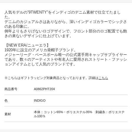
人気モデルの”9TWENTY”をインディゴのデニム素材で仕立てたまし
た。
デニムのカジュアルさはありながら、深いインディゴカラーでシックさ
のある印象に。
例年よりもさりげないロゴデザインで、フロント部分のロゴ配置でも飽
きの来ないデザインに仕上げています。
【NEW ERA/ニューエラ】
1920年に設立のアメリカ発帽子ブランド。
メジャーリーグ・ベースボール唯一の公式選手用キャップサプライヤー
であり、数々のアーティストや有名人に愛用されストリート・ファッシ
ョンアイテムとして人気のブランドです。
※こちらはギフトラッピング対象商品となっております。詳細は
こちら
商品番号
A0862PHT204
色
INDIGO
本体：コットン65%・ポリエステル35% 刺繍糸：ポリエステ
素材
ル100％