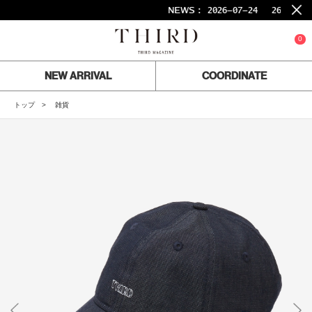
NEWS :
2026-07-24
26SS FIN
0
NEW ARRIVAL
COORDINATE
トップ
雑貨