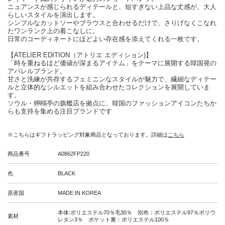
ニュアンスが感じられるディテールと、短すぎない上品な丈感が、大人
らしいスタイルを演出します。
シンプルなカットソーやブラウスと合わせるだけで、さりげなくこなれ
たワンランク上の着こなしに。
日常のコーディネートにほどよい存在感を添えてくれる一枚です。
【ATELIER EDITION（アトリエ エディション)】
「時を重ねるほど価値が深まるアイテム」をテーマに展開する韓国発の
アパレルブランド。
甘さと洗練が共存するフェミニンなスタイルが魅力で、繊細なディテー
ルと立体的なシルエットを組み合わせたコレクションを展開していま
す。
ソウル・狎鴎亭の旗艦店を拠点に、韓国のファッションアイコンたちか
らも支持を集める注目ブランドです
※こちらはギフトラッピング対象商品となっております。詳細は
こちら
商品番号
A0862FP220
色
BLACK
原産国
MADE IN KOREA
本体:ポリエステル70％毛30％ 別布：ポリエステル97％ポリウ
素材
レタン3％ ポケット裏：ポリエステル100％