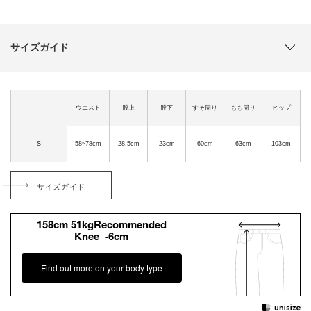
サイズガイド
ウエスト
股上
股下
すそ周り
もも周り
ヒップ
S
58~78cm
28.5cm
23cm
60cm
63cm
103cm
サイズガイド
158cm 51kgRecommended
Knee -6cm
Find out more on your body type