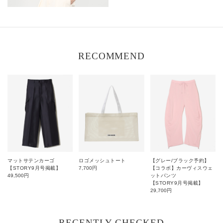
RECOMMEND
マットサテンカーゴ
ロゴメッシュトート
【グレー/ブラック予約】
【STORY9月号掲載】
7,700
円
【コラボ】カーヴィスウェ
49,500
円
ットパンツ
【STORY9月号掲載】
29,700
円
RECENTLY CHECKED