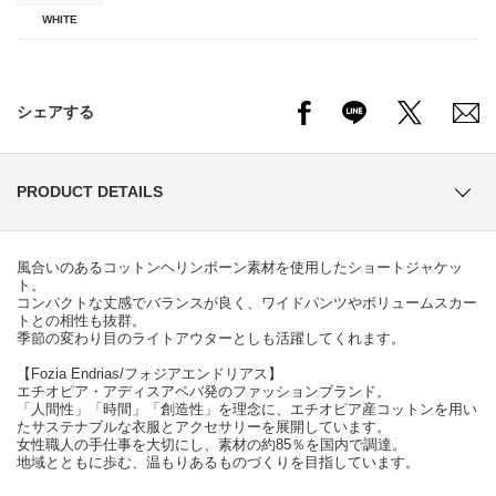
WHITE
シェアする
PRODUCT DETAILS
風合いのあるコットンヘリンボーン素材を使用したショートジャケッ
ト。
コンパクトな丈感でバランスが良く、ワイドパンツやボリュームスカー
トとの相性も抜群。
季節の変わり目のライトアウターとしも活躍してくれます。
【Fozia Endrias/フォジアエンドリアス】
エチオピア・アディスアベバ発のファッションブランド。
「人間性」「時間」「創造性」を理念に、エチオピア産コットンを用い
たサステナブルな衣服とアクセサリーを展開しています。
女性職人の手仕事を大切にし、素材の約85％を国内で調達。
地域とともに歩む、温もりあるものづくりを目指しています。