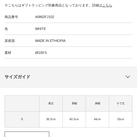
※こちらはギフトラッピング対象商品となっております。詳細は
こちら
商品番号
A0862FJ102
色
WHITE
原産国
MADE IN ETHIOPIA
素材
綿100％
サイズガイド
着丈
肩幅
身幅
そで丈
S
36.5cm
40.5cm
44cm
33cm