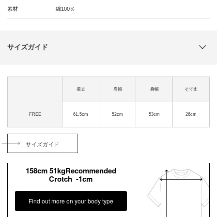
素材
綿100％
サイズガイド
着丈
肩幅
身幅
そで丈
FREE
61.5cm
52cm
53cm
26cm
サイズガイド
158cm 51kgRecommended
Crotch -1cm
Find out more on your body type