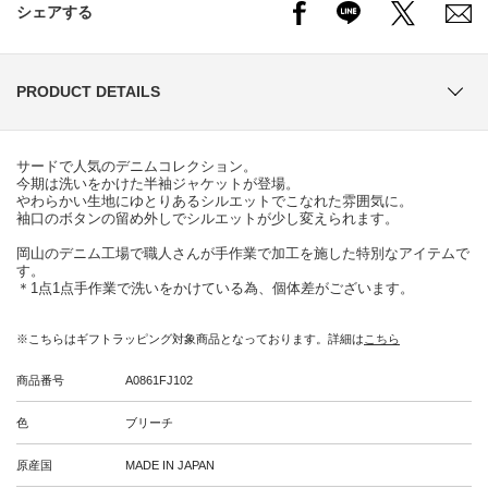
シェアする
PRODUCT DETAILS
サードで人気のデニムコレクション。
今期は洗いをかけた半袖ジャケットが登場。
やわらかい生地にゆとりあるシルエットでこなれた雰囲気に。
袖口のボタンの留め外しでシルエットが少し変えられます。
岡山のデニム工場で職人さんが手作業で加工を施した特別なアイテムで
す。
＊1点1点手作業で洗いをかけている為、個体差がございます。
※こちらはギフトラッピング対象商品となっております。詳細は
こちら
商品番号
A0861FJ102
色
ブリーチ
原産国
MADE IN JAPAN