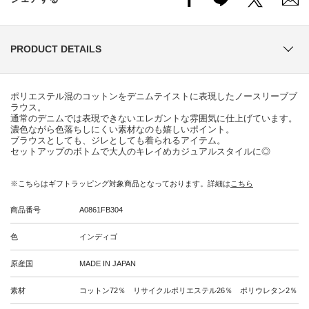
PRODUCT DETAILS
ポリエステル混のコットンをデニムテイストに表現したノースリーブブ
ラウス。
通常のデニムでは表現できないエレガントな雰囲気に仕上げています。
濃色ながら色落ちしにくい素材なのも嬉しいポイント。
ブラウスとしても、ジレとしても着られるアイテム。
セットアップのボトムで大人のキレイめカジュアルスタイルに◎
※こちらはギフトラッピング対象商品となっております。詳細は
こちら
商品番号
A0861FB304
色
インディゴ
原産国
MADE IN JAPAN
素材
コットン72％ リサイクルポリエステル26％ ポリウレタン2％