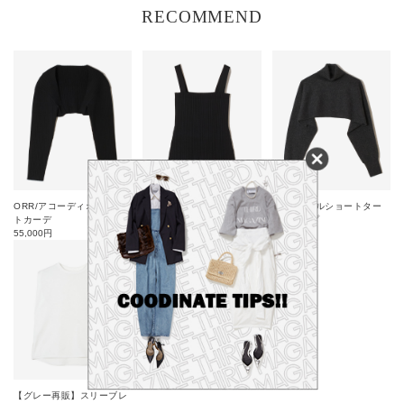
RECOMMEND
ORR/アコーディオンニッ
ORR/アコーディオンニッ
ORR/ウールショートター
トカーデ
トトップ
トルトップ
55,000
円
40,700
円
72,600
円
かごに追加
【グレー再販】スリーブレ