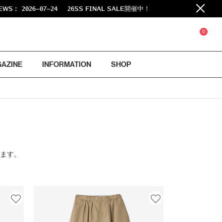
2026-07-24
26SS FINAL SALE開催中！
0
GAZINE
INFORMATION
SHOP
ります。