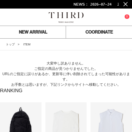
NEWS :
2026-07-24
26SS F
0
NEW ARRIVAL
COORDINATE
トップ
ITEM
大変申し訳ありません。
ご指定の商品が見つかりませんでした。
URLのご指定に誤りがあるか、更新等に伴い削除されてしまった可能性がありま
す。
お手数とは思いますが、下記リンクからサイトへ移動してください。
RANKING