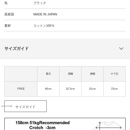
色
ブラック
原産国
MADE IN JAPAN
素材
コットン100％
サイズガイド
着丈
肩幅
身幅
そで丈
FREE
60cm
32.5cm
31cm
23cm
サイズガイド
158cm 51kgRecommended
Crotch -3cm