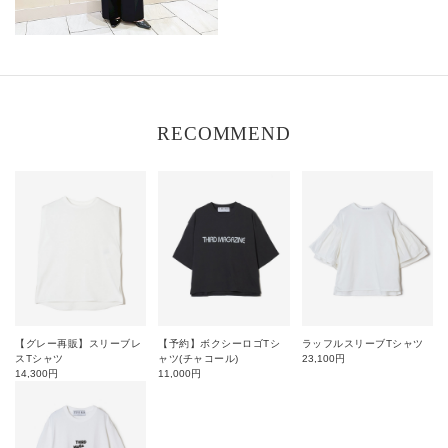
RECOMMEND
【グレー再販】スリーブレ
【予約】ボクシーロゴTシ
ラッフルスリーブTシャツ
スTシャツ
ャツ(チャコール)
23,100
円
14,300
円
11,000
円