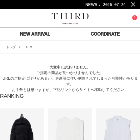
NEWS :
2026-07-24
26S
0
NEW ARRIVAL
COORDINATE
トップ
ITEM
大変申し訳ありません。
ご指定の商品が見つかりませんでした。
URLのご指定に誤りがあるか、更新等に伴い削除されてしまった可能性がありま
す。
お手数とは思いますが、下記リンクからサイトへ移動してください。
RANKING