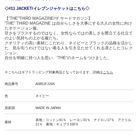
◇#11 JACKET/イレブンジャケットはこちら◇
【“THE”THIRD MAGAZINE/ザ サードマガジン】
“THE” THIRD MAGAZINE は自分らしさを大事にする大人の女性に向け
たオケージョン服。
甘さをプラスするのではなく、女性ならではの美しさを際立てる仕立て
のよい気持ちの上がる服たち。
クオリティの高い素材にこだわり、ネイビーとブラックの品格を活かし
た、気を衒うわけではない着る人を引き立たせてくれる凛としたコレク
ション。
自分を明確に持つ人を思い、“THE”のネームをつけました。
※こちらはギフトラッピング対象商品となっております。詳細は
こちら
商品番号
A0851FJ204
色
ネイビー
原産国
MADE IN JAPAN
表地：コットン41％ レーヨン31％ ナイロン17％ アクリル
素材
11％ 裏地：キュプラ100％