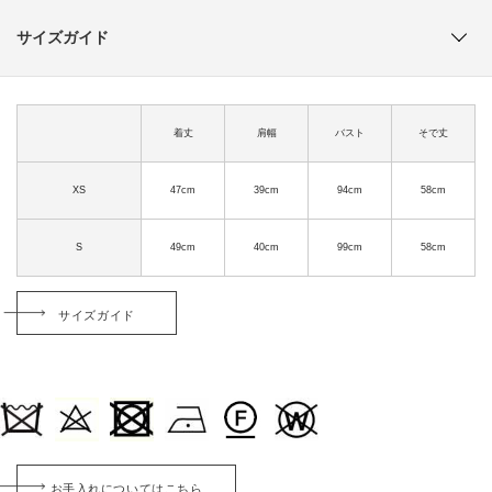
サイズガイド
着丈
肩幅
バスト
そで丈
XS
47cm
39cm
94cm
58cm
S
49cm
40cm
99cm
58cm
サイズガイド
お手入れについてはこちら