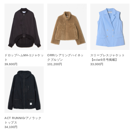
ドロップヘムMA-1ジャケッ
ORR/シアリングハイネッ
スリーブレスジャケット
ト
クブルゾン
【eclat9月号掲載】
39,600
円
101,200
円
33,000
円
ACT RUNNIG/アノラック
トップス
34,100
円