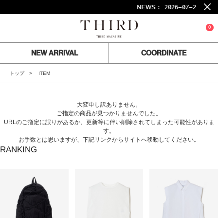
NEWS :
2026-07-24
26
0
NEW ARRIVAL
COORDINATE
トップ
ITEM
大変申し訳ありません。
ご指定の商品が見つかりませんでした。
URLのご指定に誤りがあるか、更新等に伴い削除されてしまった可能性がありま
す。
お手数とは思いますが、下記リンクからサイトへ移動してください。
RANKING