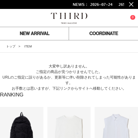
NEWS :
2026-07-24
26SS FI
0
NEW ARRIVAL
COORDINATE
トップ
ITEM
大変申し訳ありません。
ご指定の商品が見つかりませんでした。
URLのご指定に誤りがあるか、更新等に伴い削除されてしまった可能性がありま
す。
お手数とは思いますが、下記リンクからサイトへ移動してください。
RANKING