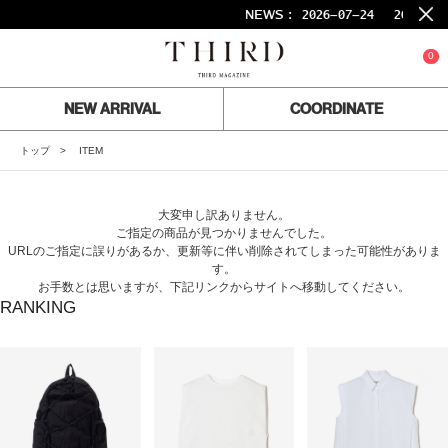
NEWS :
2026-07-24
26SS F
0
NEW ARRIVAL
COORDINATE
トップ
ITEM
大変申し訳ありません。
ご指定の商品が見つかりませんでした。
URLのご指定に誤りがあるか、更新等に伴い削除されてしまった可能性がありま
す。
お手数とは思いますが、下記リンクからサイトへ移動してください。
RANKING