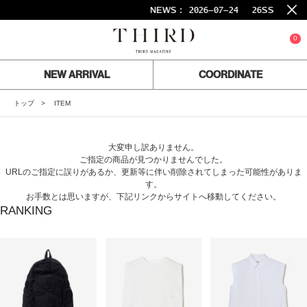
NEWS :
2026-07-24
26SS FINA
0
NEW ARRIVAL
COORDINATE
トップ
ITEM
大変申し訳ありません。
ご指定の商品が見つかりませんでした。
URLのご指定に誤りがあるか、更新等に伴い削除されてしまった可能性がありま
す。
お手数とは思いますが、下記リンクからサイトへ移動してください。
RANKING