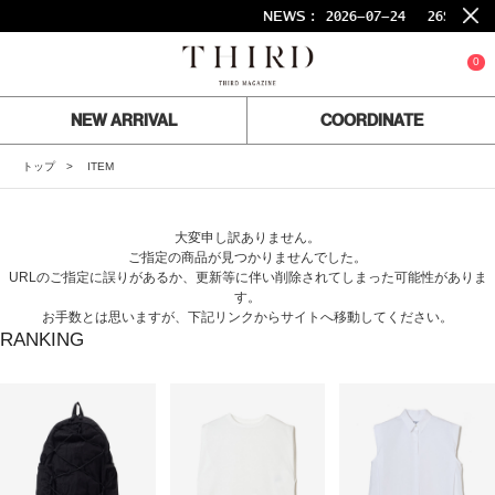
NEWS :
2026-07-24
26SS FI
0
NEW ARRIVAL
COORDINATE
トップ
ITEM
大変申し訳ありません。
ご指定の商品が見つかりませんでした。
URLのご指定に誤りがあるか、更新等に伴い削除されてしまった可能性がありま
す。
お手数とは思いますが、下記リンクからサイトへ移動してください。
RANKING