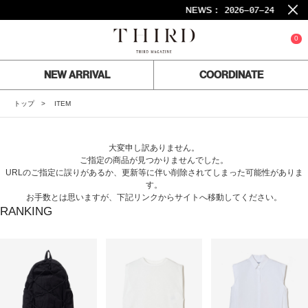
NEWS :
2026-07-24
26S
0
NEW ARRIVAL
COORDINATE
トップ
ITEM
大変申し訳ありません。
ご指定の商品が見つかりませんでした。
URLのご指定に誤りがあるか、更新等に伴い削除されてしまった可能性がありま
す。
お手数とは思いますが、下記リンクからサイトへ移動してください。
RANKING