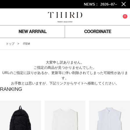
NEWS :
2026-07-24
2
0
NEW ARRIVAL
COORDINATE
トップ
ITEM
大変申し訳ありません。
ご指定の商品が見つかりませんでした。
URLのご指定に誤りがあるか、更新等に伴い削除されてしまった可能性がありま
す。
お手数とは思いますが、下記リンクからサイトへ移動してください。
RANKING