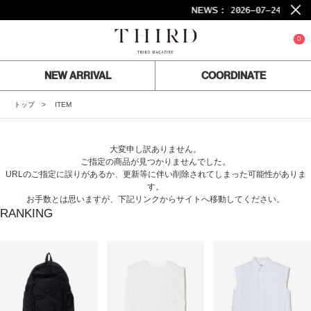
NEWS :
2026-07-24
26S
0
NEW ARRIVAL
COORDINATE
トップ
ITEM
大変申し訳ありません。
ご指定の商品が見つかりませんでした。
URLのご指定に誤りがあるか、更新等に伴い削除されてしまった可能性がありま
す。
お手数とは思いますが、下記リンクからサイトへ移動してください。
RANKING