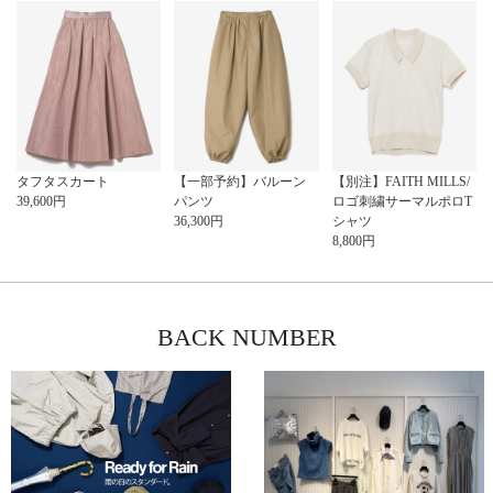
タフタスカート
【一部予約】バルーン
【別注】FAITH MILLS/
39,600
円
パンツ
ロゴ刺繍サーマルポロT
36,300
円
シャツ
8,800
円
BACK NUMBER