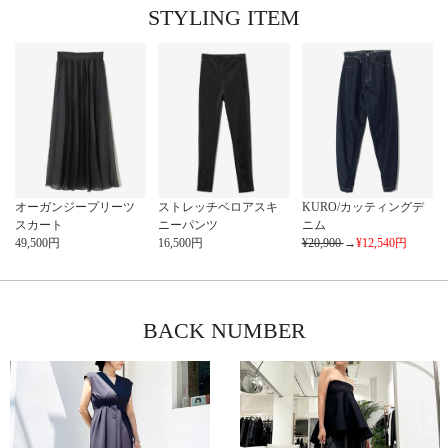
STYLING ITEM
オーガンジープリーツ
ストレッチベロアスキ
KURO/カッティングデ
スカート
ニーパンツ
ニム
49,500
円
16,500
円
¥20,900
→
¥12,540
円
BACK NUMBER