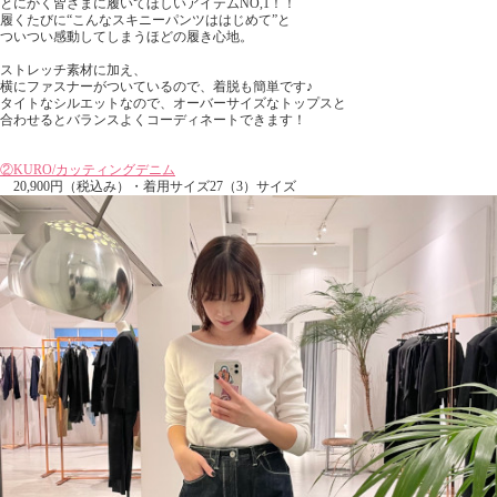
とにかく皆さまに履いてほしいアイテムNO,1！！
履くたびに“こんなスキニーパンツははじめて”と
ついつい感動してしまうほどの履き心地。
ストレッチ素材に加え、
横にファスナーがついているので、着脱も簡単です♪
タイトなシルエットなので、オーバーサイズなトップスと
合わせるとバランスよくコーディネートできます！
②KURO/カッティングデニム
20,900円（税込み）・着用サイズ27（3）サイズ