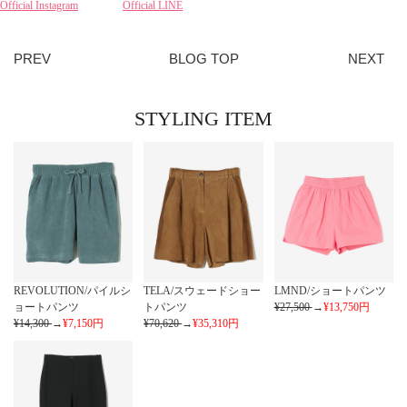
Official Instagram
Official LINE
PREV
BLOG TOP
NEXT
STYLING ITEM
REVOLUTION/パイルシ
TELA/スウェードショー
LMND/ショートパンツ
ョートパンツ
トパンツ
¥27,500
→
¥13,750
円
¥14,300
→
¥7,150
円
¥70,620
→
¥35,310
円