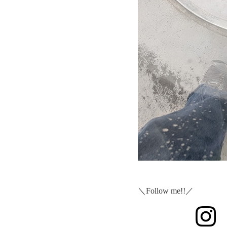
＼Follow me!!／