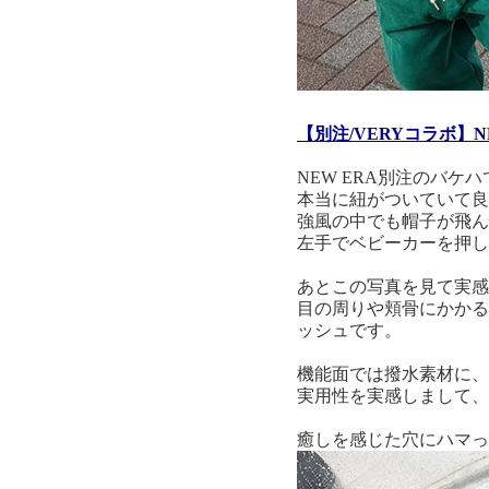
【別注/VERYコラボ】NEW 
NEW ERA別注のバケ
本当に紐がついていて良
強風の中でも帽子が飛ん
左手でベビーカーを押し
あとこの写真を見て実感
目の周りや頬骨にかかる
ッシュです。
機能面では撥水素材に、
実用性を実感しまして、
癒しを感じた穴にハマっ