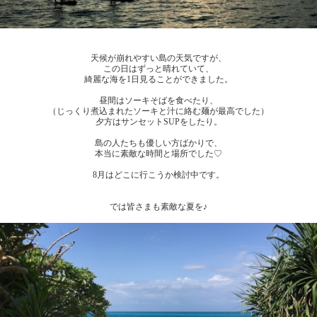
天候が崩れやすい島の天気ですが、
この日はずっと晴れていて、
綺麗な海を1日見ることができました。
昼間はソーキそばを食べたり、
（じっくり煮込まれたソーキと汁に絡む麺が最高でした）
夕方はサンセットSUPをしたり。
島の人たちも優しい方ばかりで、
本当に素敵な時間と場所でした♡
8月はどこに行こうか検討中です。
では皆さまも素敵な夏を♪