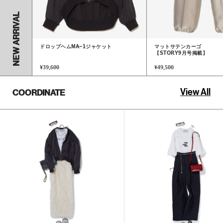
NEW ARRIVAL
ドロップヘムMA-1ジャケット
マットサテンカーゴ
【STORY9月号掲載】
¥
39,600
¥
49,500
View All
COORDINATE