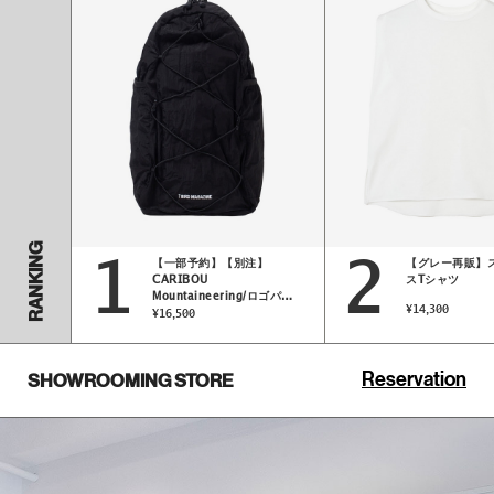
RANKING
1
2
【一部予約】【別注】
【グレー再販】
CARIBOU
スTシャツ
Mountaineering/ロゴパッ
¥14,300
カブルバックパック
¥16,500
Reservation
SHOWROOMING STORE