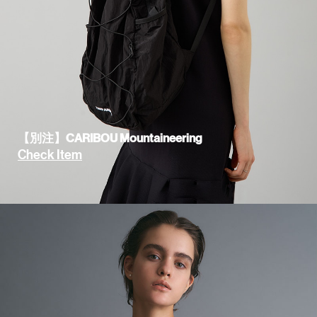
【別注】CARIBOU Mountaineering
Check Item