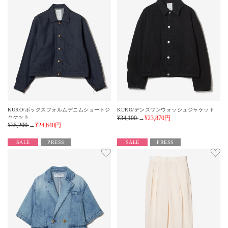
KURO/ボックスフォルムデニムショートジ
KURO/デンスワンウォッシュジャケット
ャケット
¥34,100
→
¥23,870
円
¥35,200
→
¥24,640
円
SALE
PRESS
SALE
PRESS