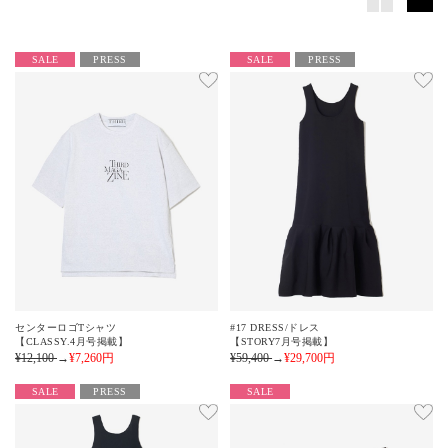
SALE
PRESS
SALE
PRESS
センターロゴTシャツ
#17 DRESS/ドレス
【CLASSY.4月号掲載】
【STORY7月号掲載】
¥12,100
→
¥7,260
円
¥59,400
→
¥29,700
円
SALE
PRESS
SALE