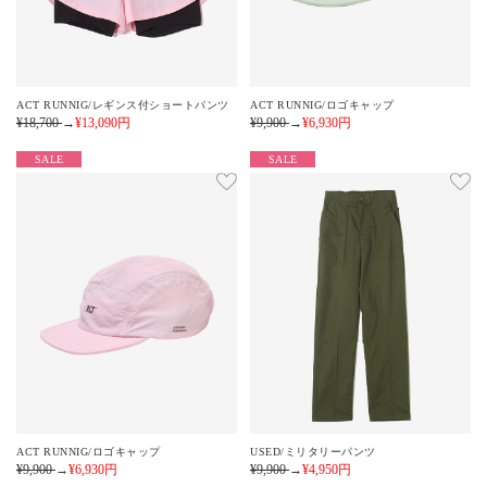
ACT RUNNIG/レギンス付ショートパンツ
ACT RUNNIG/ロゴキャップ
¥18,700
→
¥13,090
円
¥9,900
→
¥6,930
円
SALE
SALE
ACT RUNNIG/ロゴキャップ
USED/ミリタリーパンツ
¥9,900
→
¥6,930
円
¥9,900
→
¥4,950
円