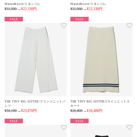
Marule&Love/リネンジレ
Marule&Love/リネンジレ
¥31,900
→
¥22,330
円
¥31,900
→
¥22,330
円
SALE
SALE
THE TINY BIG SISTER/フリンジニットパ
THE TINY BIG SISTER/2ラインニットス
ンツ
カート
¥34,100
→
¥23,870
円
¥26,400
→
¥18,480
円
SALE
SALE