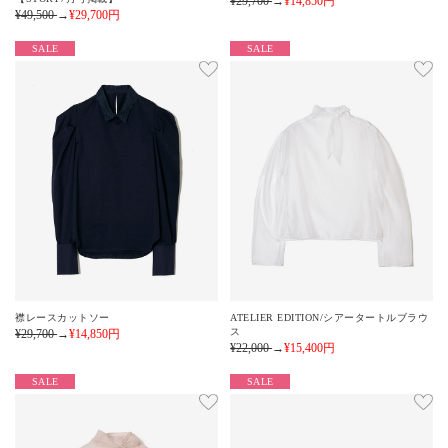
¥29,700
→
¥14,850
円
¥49,500
→
¥29,700
円
SALE
SALE
襟レースカットソー
ATELIER EDITION/シアータートルブラウ
ス
¥29,700
→
¥14,850
円
¥22,000
→
¥15,400
円
SALE
SALE