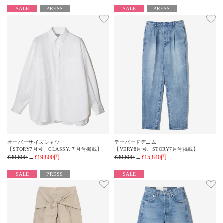
SALE
PRESS
SALE
PRESS
オーバーサイズシャツ
テーパードデニム
【STORY7月号、CLASSY.７月号掲載】
【VERY8月号、STORY7月号掲載】
¥39,600
→
¥19,800
円
¥39,600
→
¥15,840
円
SALE
PRESS
SALE