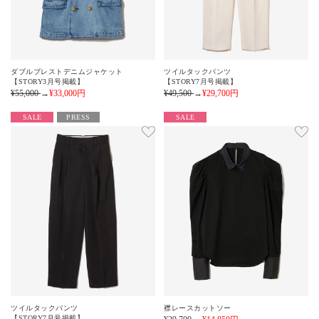
ダブルブレストデニムジャケット
ツイルタックパンツ
【STORY3月号掲載】
【STORY7月号掲載】
¥55,000
→
¥33,000
円
¥49,500
→
¥29,700
円
SALE
PRESS
SALE
ツイルタックパンツ
襟レースカットソー
【STORY7月号掲載】