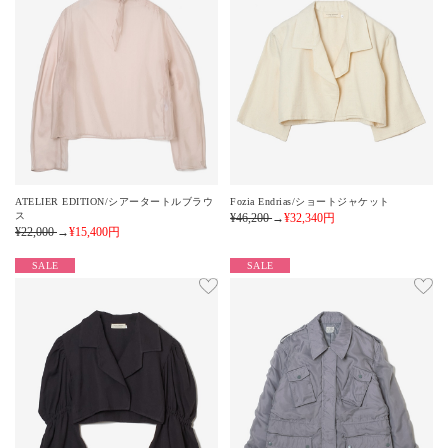
ATELIER EDITION/シアータートルブラウ
Fozia Endrias/ショートジャケット
ス
¥46,200
→
¥32,340
円
¥22,000
→
¥15,400
円
SALE
SALE