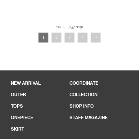
1/4 ページ全133件
1
2
3
4
>
NEW ARRIVAL
COORDINATE
OUTER
COLLECTION
TOPS
SHOP INFO
ONEPIECE
STAFF MAGAZINE
SKIRT