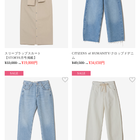
スリーブラップスカート
CITIZENS of HUMANITY/クロップドデニ
【STORY6月号掲載】
ム
¥33,000
→
¥19,800
円
¥49,500
→
¥34,650
円
SALE
SALE