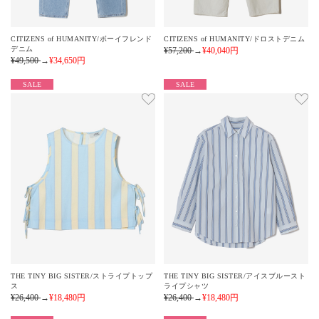
CITIZENS of HUMANITY/ボーイフレンド
CITIZENS of HUMANITY/ドロストデニム
デニム
¥57,200
→
¥40,040
円
¥49,500
→
¥34,650
円
SALE
SALE
THE TINY BIG SISTER/ストライプトップ
THE TINY BIG SISTER/アイスブルースト
ス
ライプシャツ
¥26,400
→
¥18,480
円
¥26,400
→
¥18,480
円