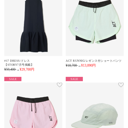
#17 DRESS/ドレス
ACT RUNNIG/レギンス付ショートパンツ
【STORY7月号掲載】
¥18,700
→
¥13,090
円
¥59,400
→
¥29,700
円
SALE
SALE