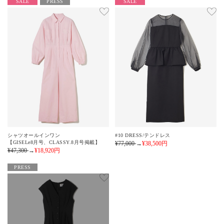
SALE
PRESS
SALE
シャツオールインワン
#10 DRESS/テンドレス
【GISELe8月号、CLASSY.8月号掲載】
¥77,000
→
¥38,500
円
¥47,300
→
¥18,920
円
PRESS