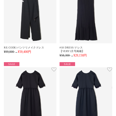
RE:CODE/パンツリメイクドレス
#18 DRESS/ドレス
【VERY1月号掲載】
¥99,000
→
¥59,400
円
¥58,300
→
¥29,150
円
SALE
SALE