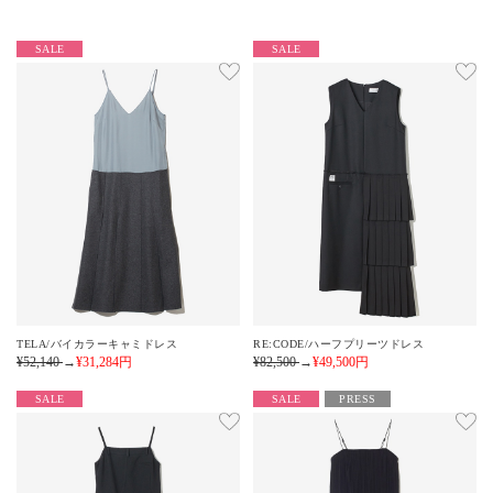
SALE
SALE
TELA/バイカラーキャミドレス
RE:CODE/ハーフプリーツドレス
¥52,140
→
¥31,284
円
¥82,500
→
¥49,500
円
SALE
SALE
PRESS