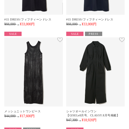
#15 DRESS/フィフティーンドレス
#15 DRESS/フィフティーンドレス
¥66,000
→
¥33,000
円
¥66,000
→
¥33,000
円
SALE
SALE
PRESS
メッシュニットワンピース
シャツオールインワン
【GISELe8月号、CLASSY.8月号掲載】
¥44,000
→
¥17,600
円
¥47,300
→
¥18,920
円