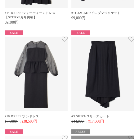
#14 DRESS/フォーティーンドレス
#11 JACKET/イレブンジャケット
【STORY6月号掲載】
99,000
円
69,300
円
SALE
SALE
#10 DRESS/テンドレス
#3 SKIRT/スリースカート
¥77,000
→
¥38,500
円
¥44,000
→
¥17,600
円
SALE
PRESS