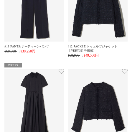
#13 PANTS/サーティーンパンツ
#12 JACKET/トゥエルブジャケット
【VERY3月号掲載】
¥60,500
→
¥30,250
円
¥99,000
→
¥49,500
円
PRESS