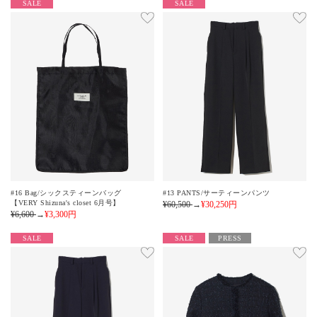
SALE
SALE
#16 Bag/シックスティーンバッグ
#13 PANTS/サーティーンパンツ
【VERY Shizuna's closet 6月号】
¥60,500
→
¥30,250
円
¥6,600
→
¥3,300
円
SALE
SALE
PRESS