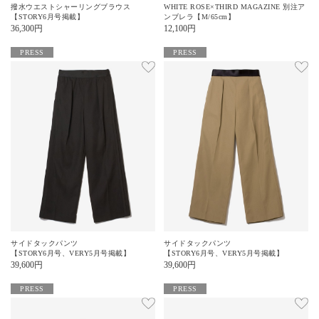
撥水ウエストシャーリングブラウス
WHITE ROSE×THIRD MAGAZINE 別注ア
【STORY6月号掲載】
ンブレラ【M/65cm】
36,300
円
12,100
円
PRESS
PRESS
サイドタックパンツ
サイドタックパンツ
【STORY6月号、VERY5月号掲載】
【STORY6月号、VERY5月号掲載】
39,600
円
39,600
円
PRESS
PRESS