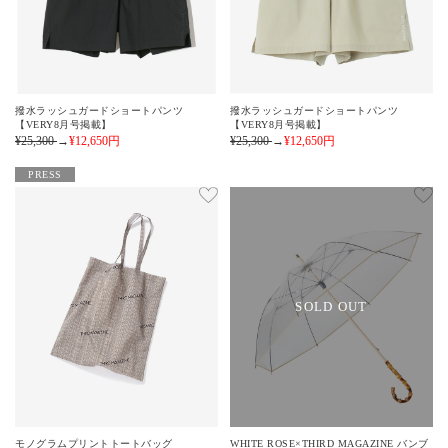
撥水ラッシュガードショートパンツ
撥水ラッシュガードショートパンツ
【VERY8月号掲載】
【VERY8月号掲載】
¥25,300
→
¥12,650
円
¥25,300
→
¥12,650
円
PRESS
SOLD OUT
モノグラムプリントトートバッグ
WHITE ROSE×THIRD MAGAZINE バンブ